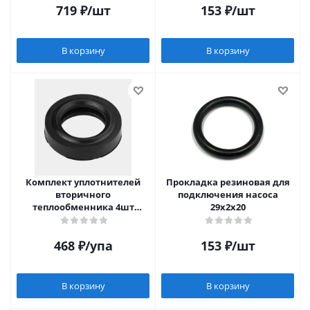
719
₽
/шт
153
₽
/шт
В корзину
В корзину
Комплект уплотнителей
Прокладка резиновая для
вторичного
подключения насоса
теплообменника 4шт
29х2х20
28х17х7.5 (для Baxi)
468
₽
/упа
153
₽
/шт
В корзину
В корзину