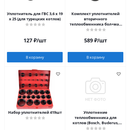
Уплотнитель для ГВС 3,6 x 19
Комплект уплотнителей
x 25 (для турецких котлов)
вторичного
теплообменника бол+мал
19х12х8, 28х17.5х7.5 (для
Bosch)
127
₽
/шт
589
₽
/шт
В корзину
В корзину
Набор уплотнителей 419шт
Уплотнение
теплообменника для
котлов (Bosch, Buderus,
Junkers)