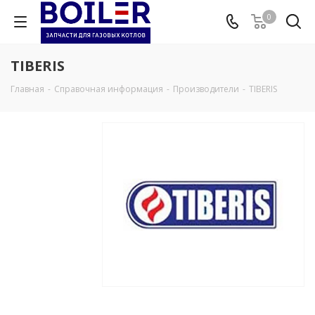
0
TIBERIS
Главная
-
Справочная информация
-
Производители
-
TIBERIS