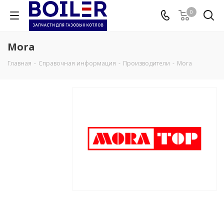
0
Mora
Главная
-
Справочная информация
-
Производители
-
Mora