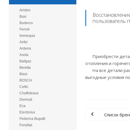
Ariston
Восстановление
Baxi
пользователь п
Buderus
Ferroli
Immergas
Airfel
Arderia
Asota
Приобрести детали 
Baltgaz
отопления и горячег
Beretta
На все детали расп
Biasi
выгодные условия по
BOSCH
Celtic
Chaffoteaux
Demrad
Eca
Electrolux
Список бре
Federica Bugatti
Fondital