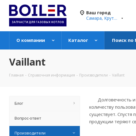
Ваш город
Самара, Крутые Ключи
О компании
Каталог
Поиск по
Vaillant
Главная
-
Справочная информация
-
Производители
-
Vaillant
Долговечность и к
Блог
количеству пользова
существует. Спустя
Вопрос-ответ
продукции теряют св
Производители