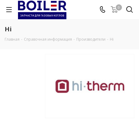
0
Hi
Главная
-
Справочная информация
-
Производители
-
Hi