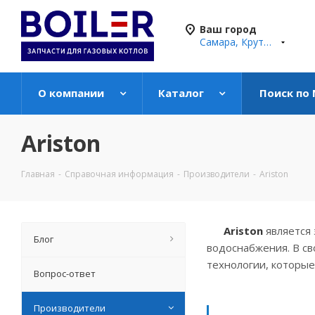
Ваш город
Самара, Крутые Ключи
О компании
Каталог
Поиск по
Ariston
Главная
-
Справочная информация
-
Производители
-
Ariston
Ariston
является 
Блог
водоснабжения. В с
технологии, которые
Вопрос-ответ
Производители