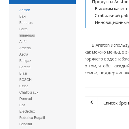
Продукты Ariston
- Высоким качест
Ariston
- Стабильной ра
Baxi
- Инновационным
Buderus
Ferroli
Immergas
Airfel
В Ariston использу
Arderia
как можно меньше эн
Asota
горячего водоснабже
Baltgaz
о том, чтобы кажды
Beretta
семьи, поддерживалс
Biasi
BOSCH
Celtic
Chaffoteaux
Demrad
Список бре
Eca
Electrolux
Federica Bugatti
Fondital